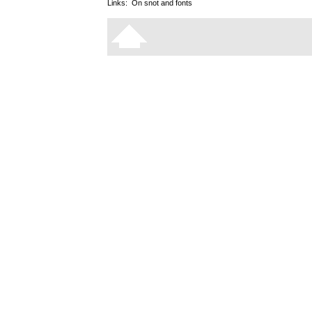
Links:
On snot and fonts