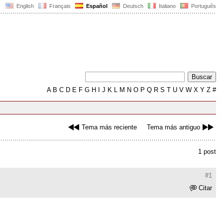
English
Français
Español
Deutsch
Italiano
Português
A
B
C
D
E
F
G
H
I
J
K
L
M
N
O
P
Q
R
S
T
U
V
W
X
Y
Z
#
Tema más reciente
Tema más antiguo
1 post
#1
Citar