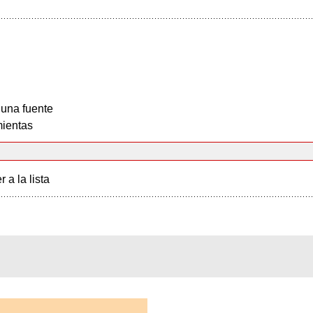
 una fuente
ientas
r a la lista