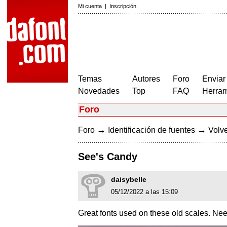
Mi cuenta
|
Inscripción
Temas
Autores
Foro
Enviar
Novedades
Top
FAQ
Herram
Foro
→
→
Foro
Identificación de fuentes
Volve
See's Candy
daisybelle
05/12/2022 a las 15:09
Great fonts used on these old scales. Need