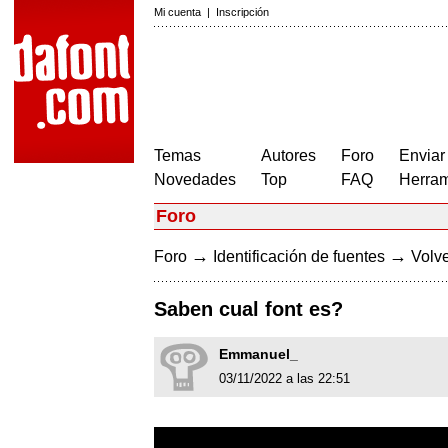
Mi cuenta
|
Inscripción
Temas
Autores
Foro
Enviar
Novedades
Top
FAQ
Herram
Foro
→
→
Foro
Identificación de fuentes
Volve
Saben cual font es?
Emmanuel_
03/11/2022 a las 22:51