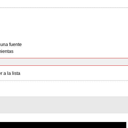
 una fuente
ientas
r a la lista