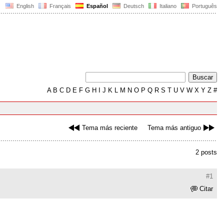
English
Français
Español
Deutsch
Italiano
Português
A
B
C
D
E
F
G
H
I
J
K
L
M
N
O
P
Q
R
S
T
U
V
W
X
Y
Z
#
Tema más reciente
Tema más antiguo
2 posts
#1
Citar