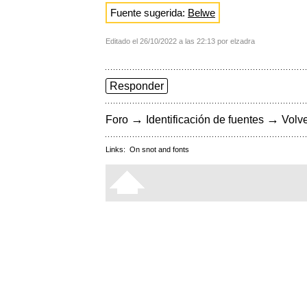
Fuente sugerida:
Belwe
Editado el 26/10/2022 a las 22:13 por elzadra
Responder
→
→
Foro
Identificación de fuentes
Volve
Links:
On snot and fonts