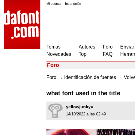
Mi cuenta
|
Inscripción
Temas
Autores
Foro
Enviar
Novedades
Top
FAQ
Herram
Foro
→
→
Foro
Identificación de fuentes
Volve
what font used in the title
yellowjunkyu
14/10/2022 a las 02:49