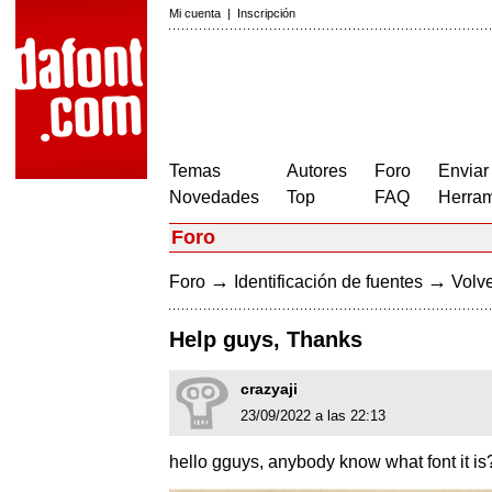
Mi cuenta
|
Inscripción
Temas
Autores
Foro
Enviar
Novedades
Top
FAQ
Herram
Foro
→
→
Foro
Identificación de fuentes
Volve
Help guys, Thanks
crazyaji
23/09/2022 a las 22:13
hello gguys, anybody know what font it is