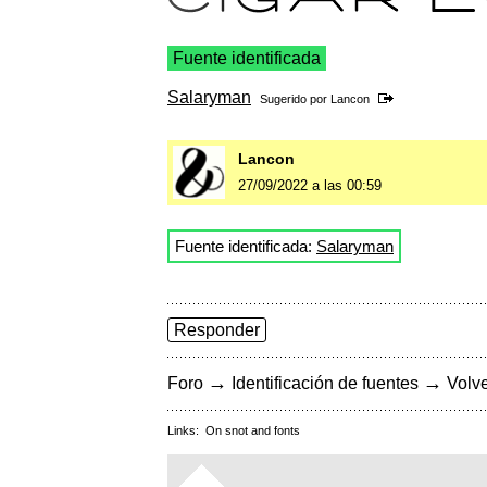
Fuente identificada
Salaryman
Sugerido por
Lancon
Lancon
27/09/2022 a las 00:59
Fuente identificada:
Salaryman
Responder
→
→
Foro
Identificación de fuentes
Volve
Links:
On snot and fonts