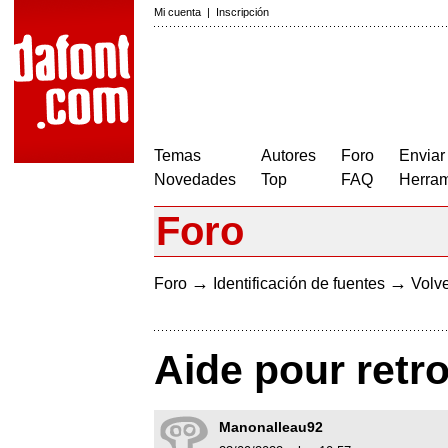
Mi cuenta
|
Inscripción
Temas
Autores
Foro
Enviar
Novedades
Top
FAQ
Herram
Foro
→
→
Foro
Identificación de fuentes
Volve
Aide pour retr
Manonalleau92