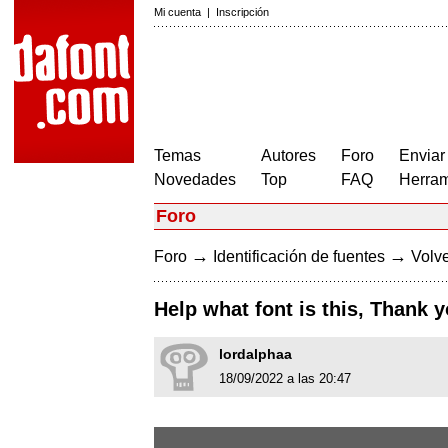
Mi cuenta
|
Inscripción
Temas
Autores
Foro
Enviar
Novedades
Top
FAQ
Herram
Foro
→
→
Foro
Identificación de fuentes
Volve
Help what font is this, Thank 
lordalphaa
18/09/2022 a las 20:47