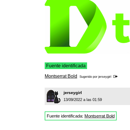
Fuente identificada
Montserrat Bold
Sugerido por
jerseygirl
jerseygirl
13/09/2022 a las 01:59
Fuente identificada:
Montserrat Bold