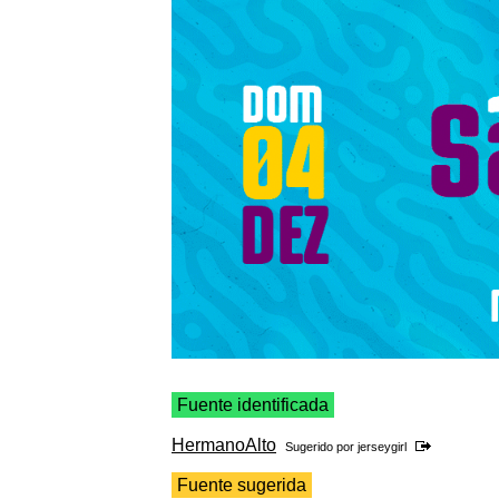
Fuente identificada
HermanoAlto
Sugerido por
jerseygirl
Fuente sugerida