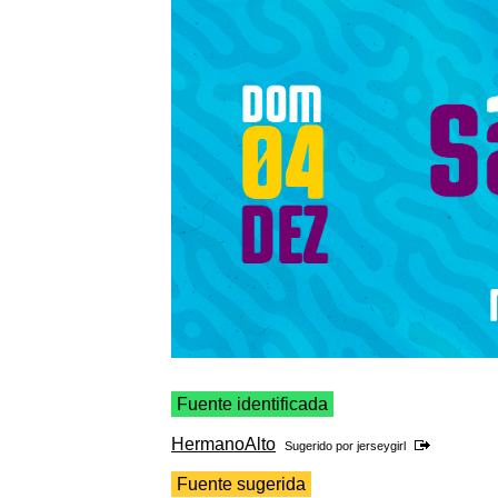
Fuente identificada
HermanoAlto
Sugerido por
jerseygirl
Fuente sugerida