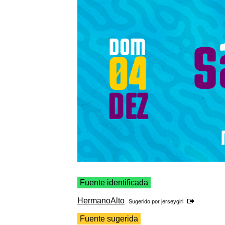
Fuente identificada
HermanoAlto
Sugerido por
jerseygirl
Fuente sugerida