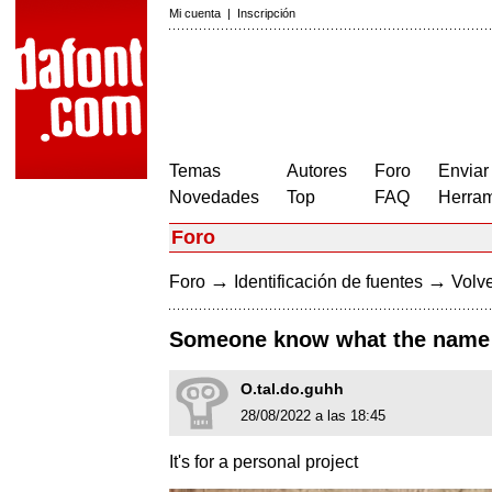
Mi cuenta
|
Inscripción
Temas
Autores
Foro
Enviar
Novedades
Top
FAQ
Herram
Foro
→
→
Foro
Identificación de fuentes
Volve
Someone know what the name o
O.tal.do.guhh
28/08/2022 a las 18:45
It's for a personal project