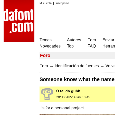
Mi cuenta
|
Inscripción
Temas
Autores
Foro
Enviar
Novedades
Top
FAQ
Herram
Foro
→
→
Foro
Identificación de fuentes
Volve
Someone know what the name o
O.tal.do.guhh
28/08/2022 a las 18:45
It's for a personal project