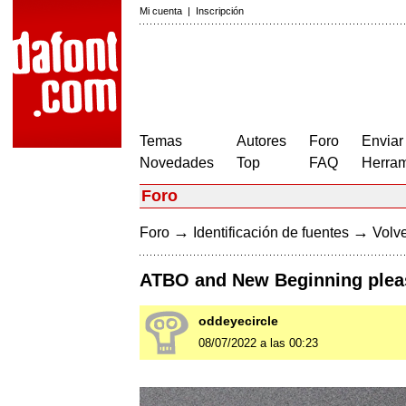
Mi cuenta
|
Inscripción
Temas
Autores
Foro
Enviar
Novedades
Top
FAQ
Herram
Foro
→
→
Foro
Identificación de fuentes
Volve
ATBO and New Beginning plea
oddeyecircle
08/07/2022 a las 00:23