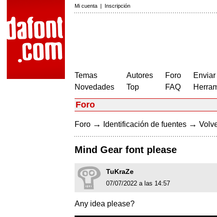
Mi cuenta
|
Inscripción
Temas
Autores
Foro
Enviar
Novedades
Top
FAQ
Herram
Foro
→
→
Foro
Identificación de fuentes
Volve
Mind Gear font please
TuKraZe
07/07/2022 a las 14:57
Any idea please?