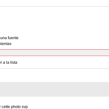
 una fuente
ientas
r a la lista
r cette photo svp