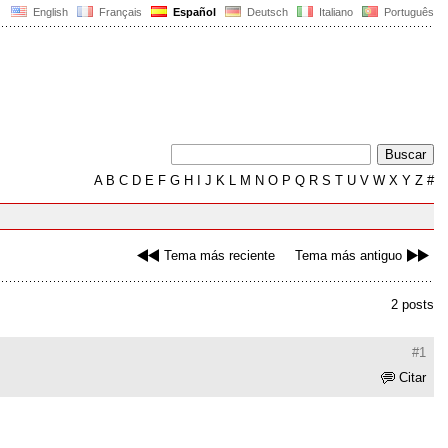
English
Français
Español
Deutsch
Italiano
Português
A
B
C
D
E
F
G
H
I
J
K
L
M
N
O
P
Q
R
S
T
U
V
W
X
Y
Z
#
Tema más reciente
Tema más antiguo
2 posts
#1
Citar