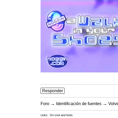
Responder
→
→
Foro
Identificación de fuentes
Volve
Links:
On snot and fonts