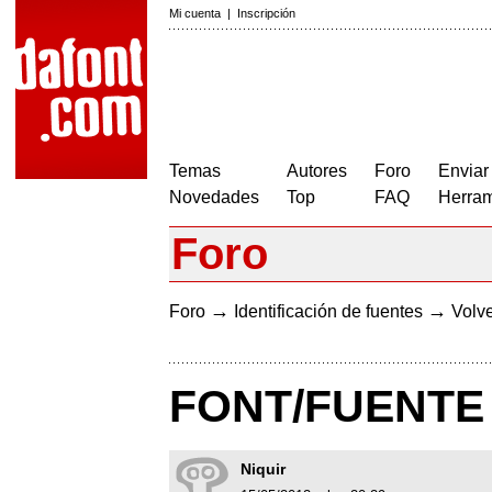
Mi cuenta
|
Inscripción
Temas
Autores
Foro
Enviar
Novedades
Top
FAQ
Herram
Foro
→
→
Foro
Identificación de fuentes
Volve
FONT/FUENTE
Niquir