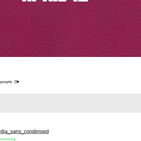
sjosephk
/media_sans_condensed