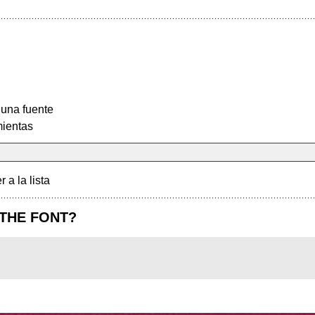
 una fuente
ientas
r a la lista
T THE FONT?