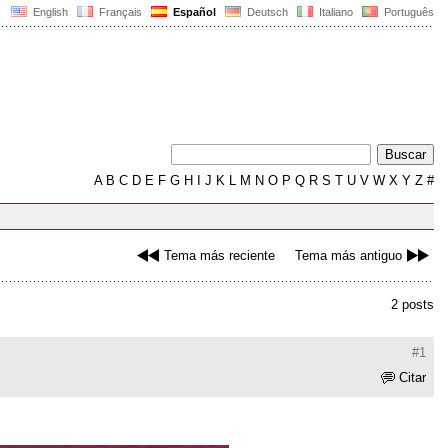
English
Français
Español
Deutsch
Italiano
Português
A
B
C
D
E
F
G
H
I
J
K
L
M
N
O
P
Q
R
S
T
U
V
W
X
Y
Z
#
Tema más reciente
Tema más antiguo
2 posts
#1
Citar