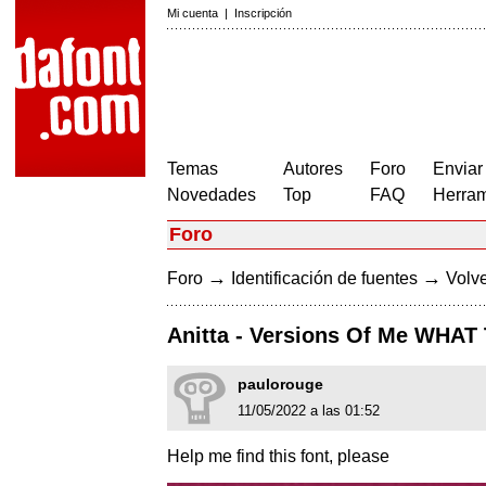
Mi cuenta
|
Inscripción
Temas
Autores
Foro
Enviar
Novedades
Top
FAQ
Herram
Foro
→
→
Foro
Identificación de fuentes
Volve
Anitta - Versions Of Me WHA
paulorouge
11/05/2022 a las 01:52
Help me find this font, please