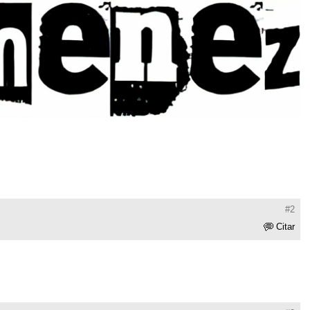
#2
Citar