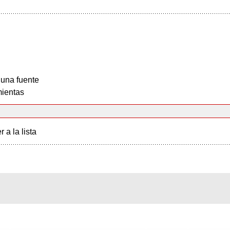
 una fuente
ientas
r a la lista