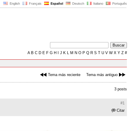
English
Français
Español
Deutsch
Italiano
Português
A
B
C
D
E
F
G
H
I
J
K
L
M
N
O
P
Q
R
S
T
U
V
W
X
Y
Z
#
Tema más reciente
Tema más antiguo
3 posts
#1
Citar