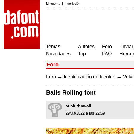
Mi cuenta
|
Inscripción
Temas
Autores
Foro
Enviar
Novedades
Top
FAQ
Herram
Foro
→
→
Foro
Identificación de fuentes
Volve
Balls Rolling font
stickithawaii
29/03/2022 a las 22:59