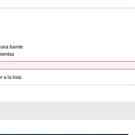
 una fuente
ientas
r a la lista