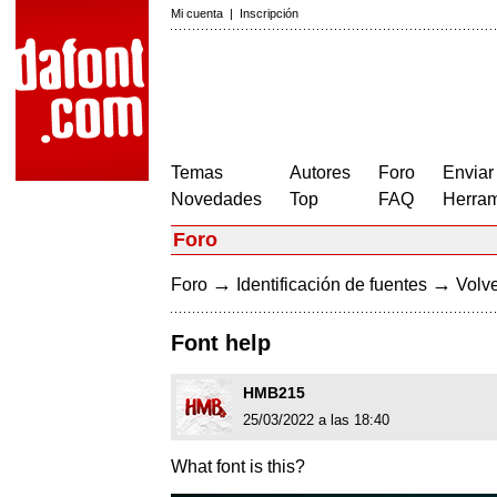
Mi cuenta
|
Inscripción
Temas
Autores
Foro
Enviar
Novedades
Top
FAQ
Herram
Foro
→
→
Foro
Identificación de fuentes
Volve
Font help
HMB215
25/03/2022 a las 18:40
What font is this?