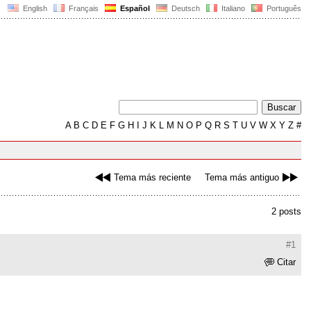
English
Français
Español
Deutsch
Italiano
Português
A
B
C
D
E
F
G
H
I
J
K
L
M
N
O
P
Q
R
S
T
U
V
W
X
Y
Z
#
Tema más reciente
Tema más antiguo
2 posts
#1
Citar