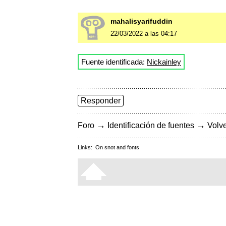
mahalisyarifuddin
22/03/2022 a las 04:17
Fuente identificada:
Nickainley
Responder
→
→
Foro
Identificación de fuentes
Volve
Links:
On snot and fonts