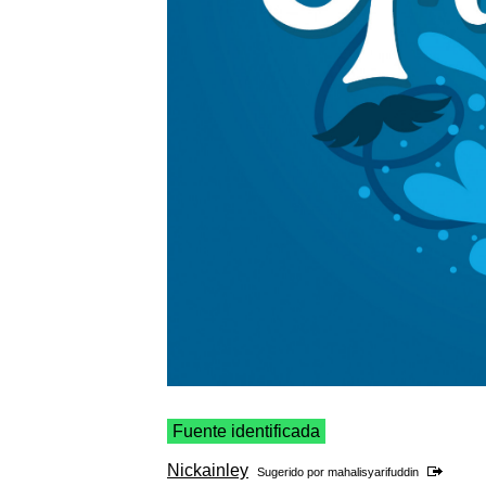
Fuente identificada
Nickainley
Sugerido por
mahalisyarifuddin