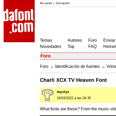
Mi cuenta
|
Inscripción
Temas
Autores
Foro
Enviar
Novedades
Top
FAQ
Herram
Foro
→
→
Foro
Identificación de fuentes
Volve
Charli XCX TV Heaven Font
mystyz
18/03/2022 a las 04:35
What fonts are these? From the music vid