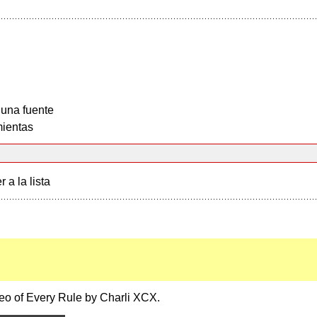
 una fuente
ientas
r a la lista
eo of Every Rule by Charli XCX.