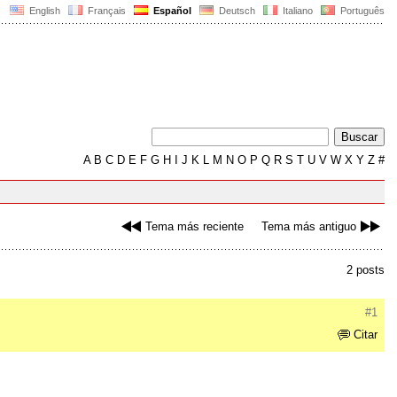
English
Français
Español
Deutsch
Italiano
Português
A
B
C
D
E
F
G
H
I
J
K
L
M
N
O
P
Q
R
S
T
U
V
W
X
Y
Z
#
Tema más reciente
Tema más antiguo
2 posts
#1
Citar