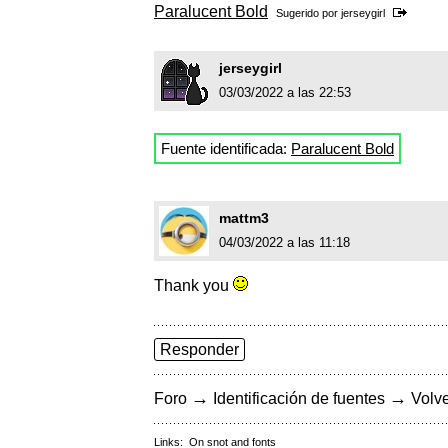
Paralucent Bold
Sugerido por
jerseygirl
jerseygirl
03/03/2022 a las 22:53
Fuente identificada:
Paralucent Bold
mattm3
04/03/2022 a las 11:18
Thank you
Responder
→
→
Foro
Identificación de fuentes
Volve
Links:
On snot and fonts