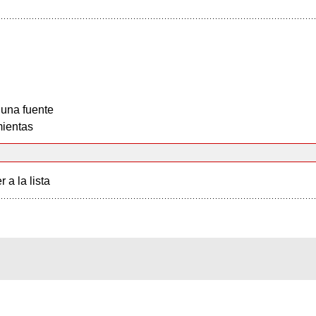
 una fuente
ientas
r a la lista