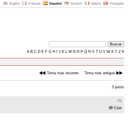
English
Français
Español
Deutsch
Italiano
Português
A
B
C
D
E
F
G
H
I
J
K
L
M
N
O
P
Q
R
S
T
U
V
W
X
Y
Z
#
Tema más reciente
Tema más antiguo
3 posts
#1
Citar