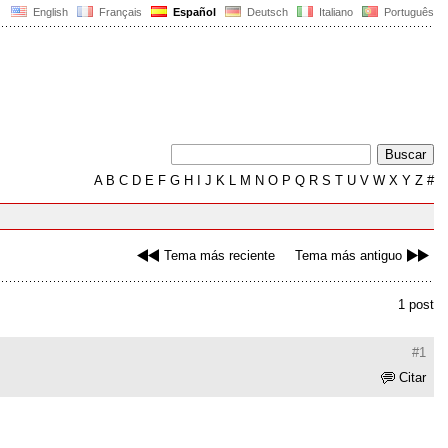
English
Français
Español
Deutsch
Italiano
Português
A
B
C
D
E
F
G
H
I
J
K
L
M
N
O
P
Q
R
S
T
U
V
W
X
Y
Z
#
Tema más reciente
Tema más antiguo
1 post
#1
Citar