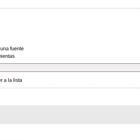
 una fuente
ientas
r a la lista