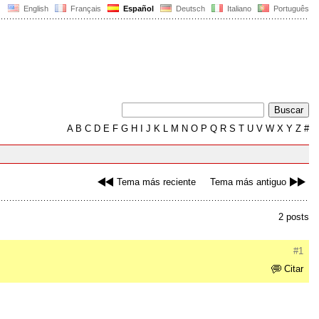
English
Français
Español
Deutsch
Italiano
Português
A
B
C
D
E
F
G
H
I
J
K
L
M
N
O
P
Q
R
S
T
U
V
W
X
Y
Z
#
Tema más reciente
Tema más antiguo
2 posts
#1
Citar