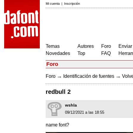
Mi cuenta
|
Inscripción
Temas
Autores
Foro
Enviar
Novedades
Top
FAQ
Herram
Foro
→
→
Foro
Identificación de fuentes
Volve
redbull 2
wshla
09/12/2021 a las 18:55
name font?