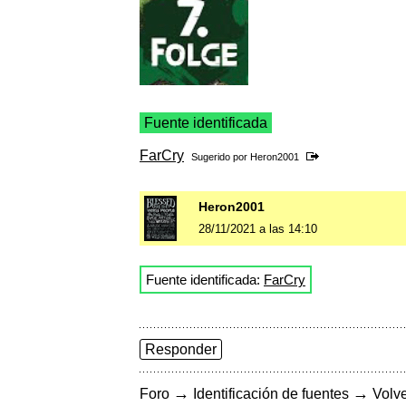
Fuente identificada
FarCry
Sugerido por
Heron2001
Heron2001
28/11/2021 a las 14:10
Fuente identificada:
FarCry
Responder
→
→
Foro
Identificación de fuentes
Volve