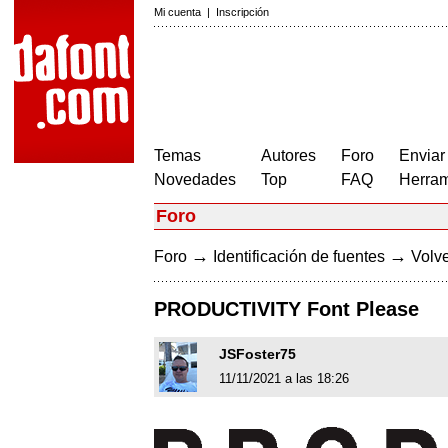
Mi cuenta
|
Inscripción
Temas
Autores
Foro
Enviar
Novedades
Top
FAQ
Herram
Foro
→
→
Foro
Identificación de fuentes
Volve
PRODUCTIVITY Font Please
JSFoster75
11/11/2021 a las 18:26