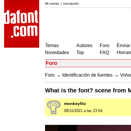
Mi cuenta
|
Inscripción
Temas
Autores
Foro
Enviar
Novedades
Top
FAQ
Herram
Foro
→
→
Foro
Identificación de fuentes
Volve
What is the font? scene from M
monkeyfitz
09/11/2021 a las 23:54