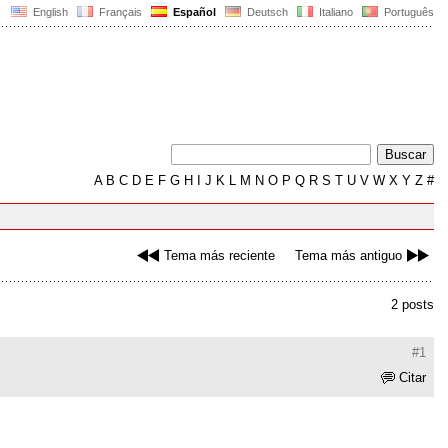
English
Français
Español
Deutsch
Italiano
Português
A
B
C
D
E
F
G
H
I
J
K
L
M
N
O
P
Q
R
S
T
U
V
W
X
Y
Z
#
Tema más reciente
Tema más antiguo
2 posts
#1
Citar