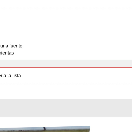
 una fuente
ientas
r a la lista