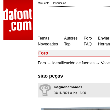
Mi cuenta
|
Inscripción
Temas
Autores
Foro
Enviar
Novedades
Top
FAQ
Herram
Foro
→
→
Foro
Identificación de fuentes
Volve
siao peças
magnobernardes
04/11/2021 a las 16:00