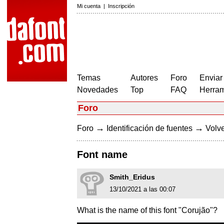
Mi cuenta
|
Inscripción
Temas
Autores
Foro
Enviar
Novedades
Top
FAQ
Herram
Foro
→
→
Foro
Identificación de fuentes
Volve
Font name
Smith_Eridus
13/10/2021 a las 00:07
What is the name of this font "Corujão"?