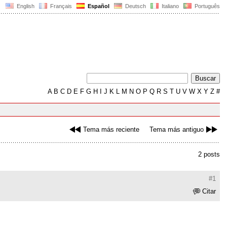
English
Français
Español
Deutsch
Italiano
Português
A
B
C
D
E
F
G
H
I
J
K
L
M
N
O
P
Q
R
S
T
U
V
W
X
Y
Z
#
Tema más reciente
Tema más antiguo
2 posts
#1
Citar