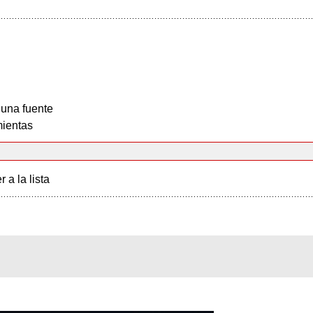
 una fuente
ientas
r a la lista