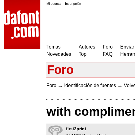
Mi cuenta
|
Inscripción
Temas
Autores
Foro
Enviar
Novedades
Top
FAQ
Herram
Foro
→
→
Foro
Identificación de fuentes
Volve
with complime
first2print