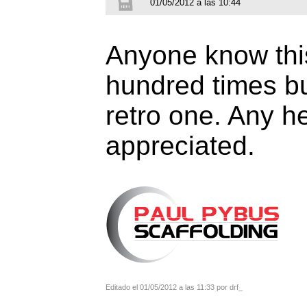
01/05/2012 a las 10:44
Anyone know this
hundred times but
retro one. Any h
appreciated.
Editado el 01/05/2012 a las 11:33 por drf_