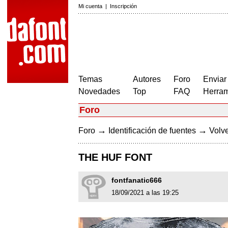
Mi cuenta
|
Inscripción
Temas
Autores
Foro
Enviar
Novedades
Top
FAQ
Herram
Foro
→
→
Foro
Identificación de fuentes
Volve
THE HUF FONT
fontfanatic666
18/09/2021 a las 19:25