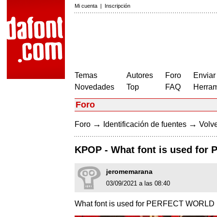
Mi cuenta
|
Inscripción
Temas
Autores
Foro
Enviar
Novedades
Top
FAQ
Herram
Foro
→
→
Foro
Identificación de fuentes
Volve
KPOP - What font is used fo
jeromemarana
03/09/2021 a las 08:40
What font is used for PERFECT WORLD