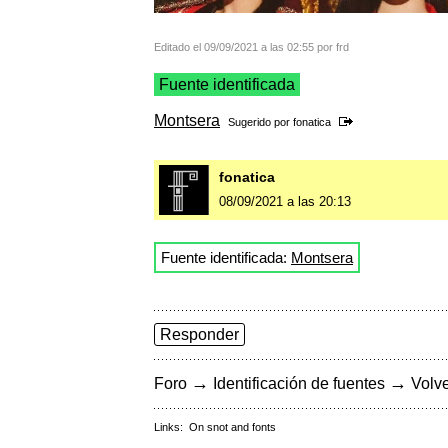
Editado el 09/09/2021 a las 02:55 por frd
Fuente identificada
Montsera
Sugerido por
fonatica
fonatica
08/09/2021 a las 20:13
Fuente identificada:
Montsera
Responder
→
→
Foro
Identificación de fuentes
Volve
Links:
On snot and fonts