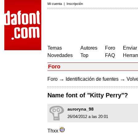
Mi cuenta
|
Inscripción
Temas
Autores
Foro
Enviar
Novedades
Top
FAQ
Herram
Foro
→
→
Foro
Identificación de fuentes
Volve
Name font of "Kitty Perry"?
auroryna_98
26/04/2012 a las 20:01
Thxx