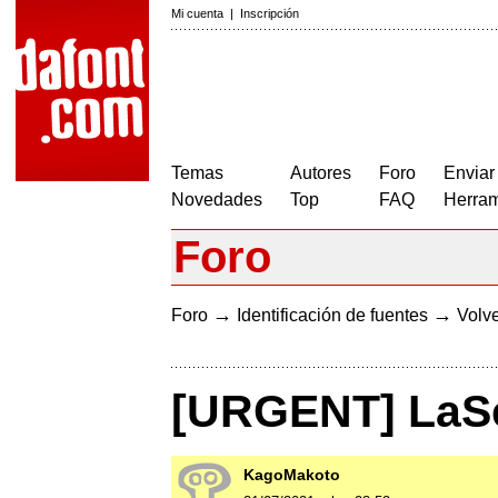
Mi cuenta
|
Inscripción
Temas
Autores
Foro
Enviar
Novedades
Top
FAQ
Herram
Foro
→
→
Foro
Identificación de fuentes
Volve
[URGENT] LaSe
KagoMakoto