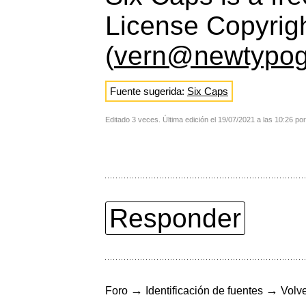
License Copyrig
(
vern@newtypog
Fuente sugerida:
Six Caps
Editado 3 veces. Última edición el 19/07/2021 a las 10:26 po
Responder
→
→
Foro
Identificación de fuentes
Volve