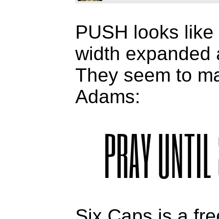
PUSH looks like t
width expanded
They seem to ma
Adams:
Six Caps is a fr