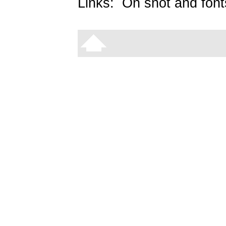
Links:
On snot and font