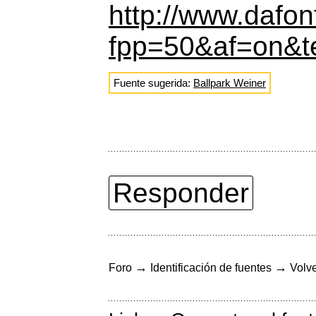
http://www.dafon
fpp=50&af=on&te
Fuente sugerida:
Ballpark Weiner
Responder
→
→
Foro
Identificación de fuentes
Volve