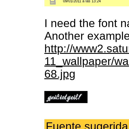
09/01/2011 a las 13:24
I need the font na
Another example
http://www2.sat
11_wallpaper/wa
68.jpg
Fuente sugerida