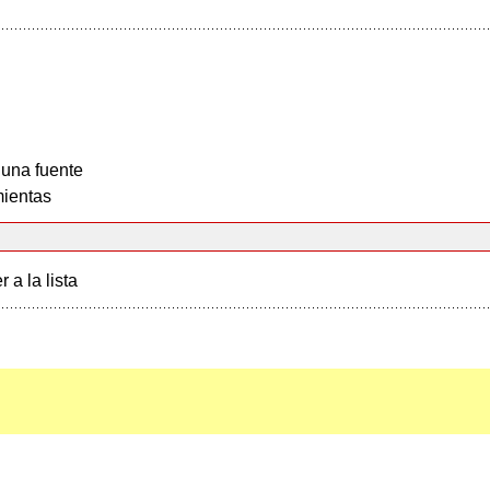
 una fuente
ientas
r a la lista