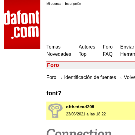
Mi cuenta
|
Inscripción
Temas
Autores
Foro
Enviar
Novedades
Top
FAQ
Herram
Foro
→
→
Foro
Identificación de fuentes
Volve
font?
ofthedead209
23/06/2021 a las 18:22