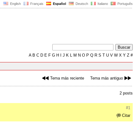
English
Français
Español
Deutsch
Italiano
Português
A
B
C
D
E
F
G
H
I
J
K
L
M
N
O
P
Q
R
S
T
U
V
W
X
Y
Z
#
Tema más reciente
Tema más antiguo
2 posts
#1
Citar