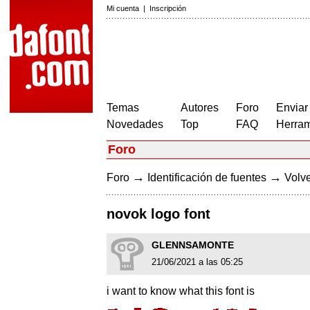
Mi cuenta
|
Inscripción
Temas
Autores
Foro
Enviar
Novedades
Top
FAQ
Herram
Foro
→
→
Foro
Identificación de fuentes
Volve
novok logo font
GLENNSAMONTE
21/06/2021 a las 05:25
i want to know what this font is