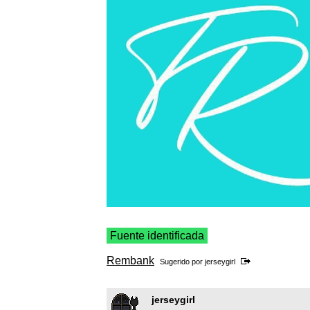
Fuente identificada
Rembank
Sugerido por
jerseygirl
jerseygirl