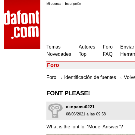
Mi cuenta
|
Inscripción
Temas
Autores
Foro
Enviar
Novedades
Top
FAQ
Herram
Foro
→
→
Foro
Identificación de fuentes
Volve
FONT PLEASE!
akopamu0221
08/06/2021 a las 09:58
What is the font for ‘Model Answer’?