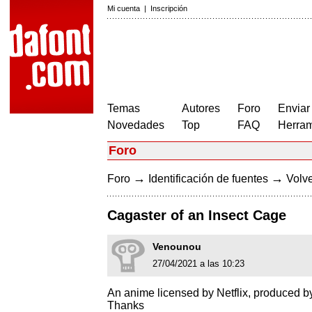
Mi cuenta
|
Inscripción
Temas
Autores
Foro
Enviar
Novedades
Top
FAQ
Herram
Foro
→
→
Foro
Identificación de fuentes
Volve
Cagaster of an Insect Cage
Venounou
27/04/2021 a las 10:23
An anime licensed by Netflix, produced by
Thanks