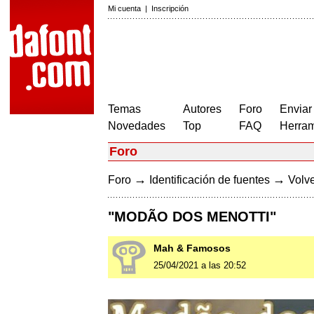
Mi cuenta
|
Inscripción
Temas
Autores
Foro
Enviar
Novedades
Top
FAQ
Herram
Foro
→
→
Foro
Identificación de fuentes
Volve
"MODÃO DOS MENOTTI"
Mah & Famosos
25/04/2021 a las 20:52