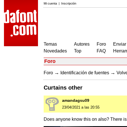
Mi cuenta
|
Inscripción
Temas
Autores
Foro
Enviar
Novedades
Top
FAQ
Herram
Foro
→
→
Foro
Identificación de fuentes
Volve
Curtains other
amandagsu09
23/04/2021 a las 20:55
Does anyone know this on also? There is t