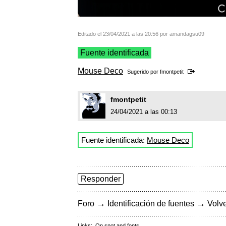
Editado el 23/04/2021 a las 20:56 por amandagsu09
Fuente identificada
Mouse Deco
Sugerido por
fmontpetit
fmontpetit
24/04/2021 a las 00:13
Fuente identificada:
Mouse Deco
Responder
→
→
Foro
Identificación de fuentes
Volve
Links:
On snot and fonts